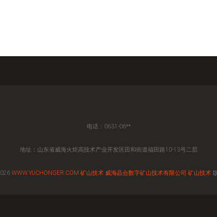
电话：0631-06**
地址：山东省威海火炬高技术产业开发区田和街道福田路10-13号二层
2026
WWW.YUCHONGER.COM
矿山技术
威海晶合数字矿山技术有限公司
矿山技术