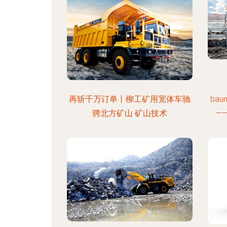
再斩千万订单丨柳工矿用宽体车驰
ba
骋北方矿山 矿山技术
—