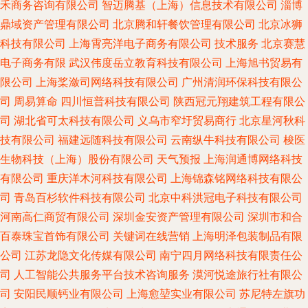
禾商务咨询有限公司
智迈腾基（上海）信息技术有限公司
淄博
鼎域资产管理有限公司
北京腾和轩餐饮管理有限公司
北京冰狮
科技有限公司
上海霄亮洋电子商务有限公司
技术服务
北京赛慧
电子商务有限
武汉伟度岳立教育科技有限公司
上海旭书贸易有
限公司
上海桨潋司网络科技有限公司
广州清润环保科技有限公
司
周易算命
四川恒普科技有限公司
陕西冠元翔建筑工程有限公
司
湖北省可太科技有限公司
义乌市窄圩贸易商行
北京星河秋科
技有限公司
福建远随科技有限公司
云南纵牛科技有限公司
梭医
生物科技（上海）股份有限公司
天气预报
上海润通博网络科技
有限公司
重庆洋木河科技有限公司
上海锦森铭网络科技有限公
司
青岛百杉软件科技有限公司
北京中科洪冠电子科技有限公司
河南高仁商贸有限公司
深圳金安资产管理有限公司
深圳市和合
百泰珠宝首饰有限公司
关键词在线营销
上海明泽包装制品有限
公司
江苏龙隐文化传媒有限公司
南宁四月网络科技有限责任公
司
人工智能公共服务平台技术咨询服务
漠河悦途旅行社有限公
司
安阳民顺钙业有限公司
上海愈堃实业有限公司
苏尼特左旗功