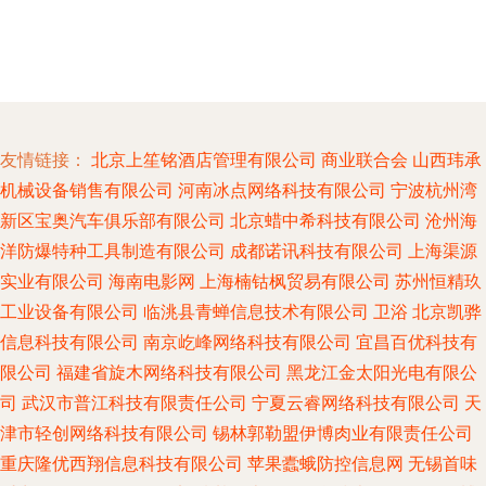
友情链接：
北京上笙铭酒店管理有限公司
商业联合会
山西玮承
机械设备销售有限公司
河南冰点网络科技有限公司
宁波杭州湾
新区宝奥汽车俱乐部有限公司
北京蜡中希科技有限公司
沧州海
洋防爆特种工具制造有限公司
成都诺讯科技有限公司
上海渠源
实业有限公司
海南电影网
上海楠钴枫贸易有限公司
苏州恒精玖
工业设备有限公司
临洮县青蝉信息技术有限公司
卫浴
北京凯骅
信息科技有限公司
南京屹峰网络科技有限公司
宜昌百优科技有
限公司
福建省旋木网络科技有限公司
黑龙江金太阳光电有限公
司
武汉市普江科技有限责任公司
宁夏云睿网络科技有限公司
天
津市轻创网络科技有限公司
锡林郭勒盟伊博肉业有限责任公司
重庆隆优西翔信息科技有限公司
苹果蠹蛾防控信息网
无锡首味