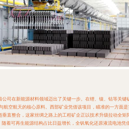
着公司在新能源材料领域迈出了关键一步。在锂、镍、钴等关键矿
能与航空航天的核心原料。西部矿业凭借该项目，瞄准的一方面
垂直整合，这家丝绸之路上的工程矿企正以技术升级拉动全矩阵布
，随着可再生能源结构占比日益增长，全钒氧化还原液流电池凭借