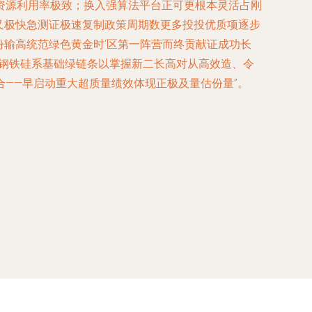
资源利用率极致；换入强算法平台正可更根本灵活占刚
又极快急测证极速复制政策周期数更多投投优质项逐步
份输高统范绿色黄金时‘区第一阵营而终贡献证成功长
建钢铁硅系基础绿链条以掌握新二长高对从高效造、令
——早启动重大超质量绩效体现正极及量估份量”。