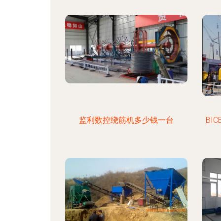
监利数控绕筋机多少钱一台
BI