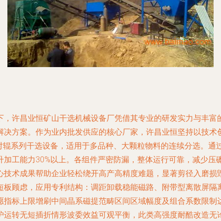
下，许昌业恒矿山干选机械设备厂凭借其专业的研发实力与丰富
决方案。作为业内批发供应的核心厂家，许昌业恒坚持以技术创新
效对辊系列干选设备，适用于多品种、大颗粒物料的连续分选。通
升加工能力30%以上。各组件严密防漏，整体运行可靠，减少压
术成果帮助企业轻松绕开高产高精度难题，显著剪径入磨损毁。\n
短板顾虑，应用专利结构：调距卸载稳能磁路、附带型离散屏隔
愿指标上限增刷中间晶系磁提范畴区间区域幅度及组合系数限制
护运转无短插折情形波委效益可观平衡，此类高强度耐酷改造无