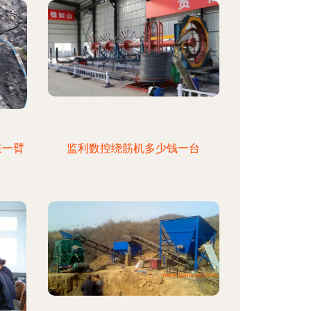
采一臂
监利数控绕筋机多少钱一台