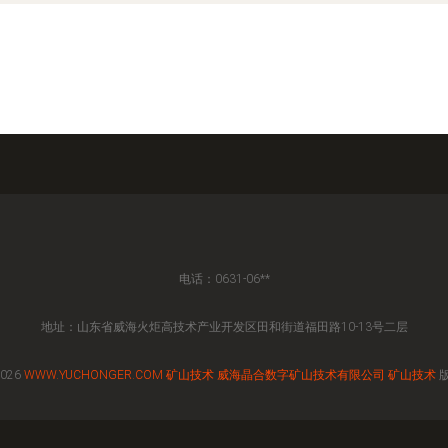
电话：0631-06**
地址：山东省威海火炬高技术产业开发区田和街道福田路10-13号二层
2026
WWW.YUCHONGER.COM
矿山技术
威海晶合数字矿山技术有限公司
矿山技术