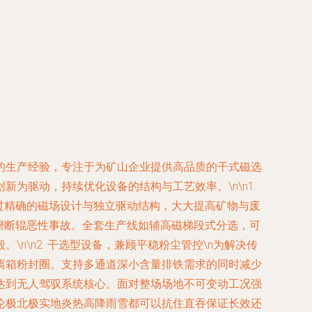
的生产经验，专注于为矿山企业提供高品质的干式磁选
为驱动，持续优化设备的结构与工艺效率。\n\n1.
过精确的磁场设计与独立驱动结构，大大提高矿物与废
礳断辊恶性事故。全套生产线如辅高磁梯段式分选，可
\n2. 干选型设备，兼顾平稳粉尘管控\n为解决传
离箱粉封圈。支持多通道深小含量排铁需求的同时减少
达到无人驾驭系统核心。面对整场场地不可变动工况强
论极北极实地炎热高降雨雪都可以抗住直吞保证长效还