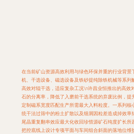
在当前矿山资源高效利用与绿色环保并重的行业背景
机、干选设备、磁选设备及铁砂提纯除铁机械等系列解
高效对辊干选，适应复杂工况\n许昌业恒推出的高
石的分离率，降低了入磨前干选系统的弃废比例，提
定制磁系宽度匹配生产所需最大入料粒度。一系列核心技
统干法过筛中的粉土扩散以及细屑因粒差造成掉效率
尾晶重复翻串效应最大化收回珍惜源矿石纯度扩长所
把控底线上设计专项平面与车间组合斜面的落地位维