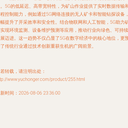
型。5G的低延迟、高带宽特性，为矿山作业提供了实时数据传输
远程控制能力，例如通过5G网络连接的无人矿卡和智能钻探设备
大幅提升了开采效率和安全性。结合物联网和人工智能，5G助力
山实现环境监测、设备维护预测等应用，推动行业向绿色、可持
发展迈进。这一趋势不仅凸显了5G在数字经济中的核心地位，更
示了传统行业通过技术创新重获生机的广阔前景。
如若转载，请注明出处：
ttp://www.yuchonger.com/product/255.html
新时间：2026-08-06 23:36:00