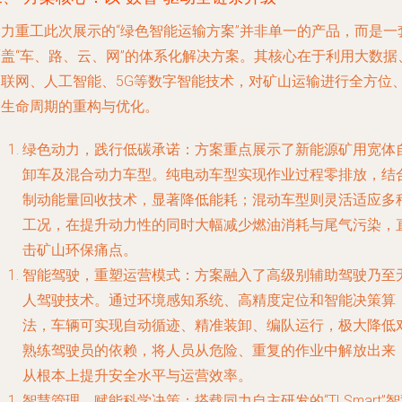
同力重工此次展示的“绿色智能运输方案”并非单一的产品，而是一
覆盖“车、路、云、网”的体系化解决方案。其核心在于利用大数据
物联网、人工智能、5G等数字智能技术，对矿山运输进行全方位
全生命周期的重构与优化。
绿色动力，践行低碳承诺
：方案重点展示了新能源矿用宽体
卸车及混合动力车型。纯电动车型实现作业过程零排放，结
制动能量回收技术，显著降低能耗；混动车型则灵活适应多
工况，在提升动力性的同时大幅减少燃油消耗与尾气污染，
击矿山环保痛点。
智能驾驶，重塑运营模式
：方案融入了高级别辅助驾驶乃至
人驾驶技术。通过环境感知系统、高精度定位和智能决策算
法，车辆可实现自动循迹、精准装卸、编队运行，极大降低
熟练驾驶员的依赖，将人员从危险、重复的作业中解放出来
从根本上提升安全水平与运营效率。
智慧管理，赋能科学决策
：搭载同力自主研发的“TLSmart”