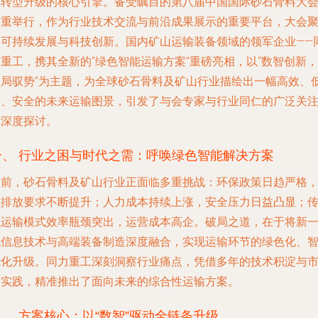
业转型升级的核心引擎。备受瞩目的第八届中国国际砂石骨料大
隆重举行，作为行业技术交流与前沿成果展示的重要平台，大会
焦可持续发展与科技创新。国内矿山运输装备领域的领军企业——
重工，携其全新的“绿色智能运输方案”重磅亮相，以“数智创新，
破局驭势”为主题，为全球砂石骨料及矿山行业描绘出一幅高效、
碳、安全的未来运输图景，引发了与会专家与行业同仁的广泛关
与深度探讨。
一、 行业之困与时代之需：呼唤绿色智能解决方案
当前，砂石骨料及矿山行业正面临多重挑战：环保政策日趋严格
碳排放要求不断提升；人力成本持续上涨，安全压力日益凸显；
统运输模式效率瓶颈突出，运营成本高企。破局之道，在于将新
代信息技术与高端装备制造深度融合，实现运输环节的绿色化、
能化升级。同力重工深刻洞察行业痛点，凭借多年的技术积淀与
场实践，精准推出了面向未来的综合性运输方案。
二、 方案核心：以“数智”驱动全链条升级