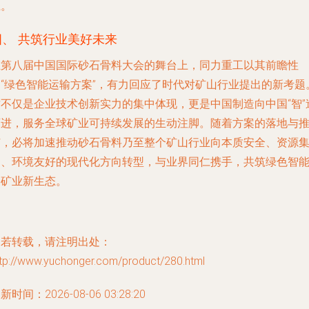
径。
四、 共筑行业美好未来
在第八届中国国际砂石骨料大会的舞台上，同力重工以其前瞻性
的“绿色智能运输方案”，有力回应了时代对矿山行业提出的新考题
这不仅是企业技术创新实力的集中体现，更是中国制造向中国“智”
迈进，服务全球矿业可持续发展的生动注脚。随着方案的落地与
广，必将加速推动砂石骨料乃至整个矿山行业向本质安全、资源
约、环境友好的现代化方向转型，与业界同仁携手，共筑绿色智
的矿业新生态。
如若转载，请注明出处：
ttp://www.yuchonger.com/product/280.html
新时间：2026-08-06 03:28:20