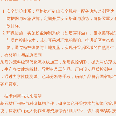
安全防护体系：严格执行矿山安全规程，配备边坡监测雷达
防护网与应急设施，定期开展安全培训与演练，确保零重大
故目标。
环保措施：实施粉尘抑制系统（如喷雾降尘）、废水循环处
与噪声控制技术，减少开采对环境的影响。推进矿区生态修
复，通过植被恢复与土地复垦，实现开采后区域的自然再生
四、石材加工与品质控制
开采后的荒料经现代化流水线加工，采用数控切割、抛光与仿形
术，生产各类建筑板材、异型材及工艺品。厂内设立品质检测中
心，通过力学性能测试、色泽分析等手段，确保产品符合国家标
与客户需求。
五、技术创新与未来展望
天基石材厂积极与科研机构合作，研发绿色开采技术与智能化管
系统，探索矿山无人化作业与资源综合利用路径。该厂将继续以