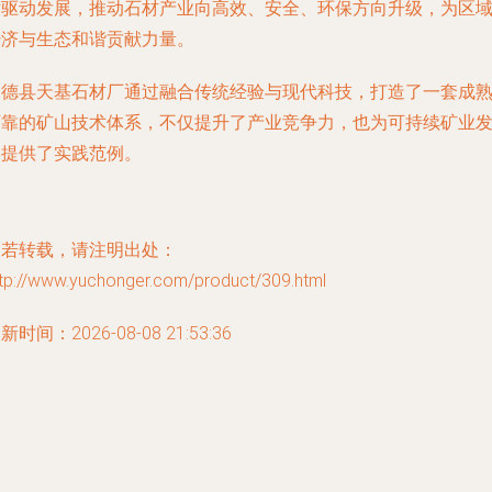
术驱动发展，推动石材产业向高效、安全、环保方向升级，为区
经济与生态和谐贡献力量。
承德县天基石材厂通过融合传统经验与现代科技，打造了一套成
可靠的矿山技术体系，不仅提升了产业竞争力，也为可持续矿业
展提供了实践范例。
如若转载，请注明出处：
ttp://www.yuchonger.com/product/309.html
新时间：2026-08-08 21:53:36