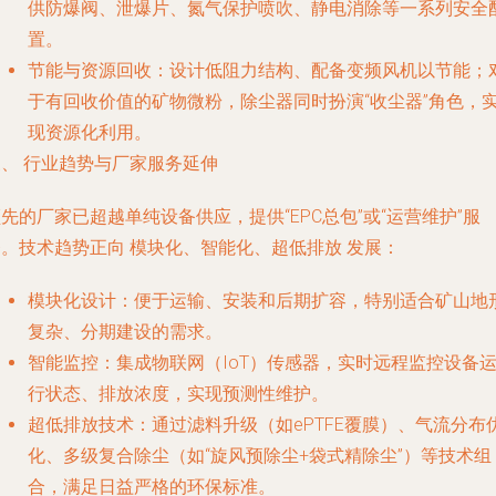
供防爆阀、泄爆片、氮气保护喷吹、静电消除等一系列安全
置。
节能与资源回收
：设计低阻力结构、配备变频风机以节能；
于有回收价值的矿物微粉，除尘器同时扮演“收尘器”角色，
现资源化利用。
三、 行业趋势与厂家服务延伸
先的厂家已超越单纯设备供应，提供“EPC总包”或“运营维护”服
务。技术趋势正向
模块化、智能化、超低排放
发展：
模块化设计
：便于运输、安装和后期扩容，特别适合矿山地
复杂、分期建设的需求。
智能监控
：集成物联网（IoT）传感器，实时远程监控设备
行状态、排放浓度，实现预测性维护。
超低排放技术
：通过滤料升级（如ePTFE覆膜）、气流分布
化、多级复合除尘（如“旋风预除尘+袋式精除尘”）等技术组
合，满足日益严格的环保标准。