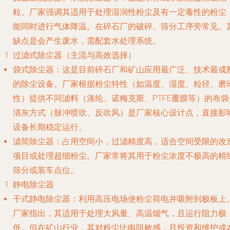
粒。厂家强调其适用于处理湿润性粉尘及有一定毒性的粉尘
能同时进行气体降温。在碎石厂的破碎、筛分工序旁常见。
缺点是会产生废水，需配套水处理系统。
过滤式除尘器（主流与高效选择）
袋式除尘器
：这是目前碎石厂和矿山应用最广泛、技术最成
的除尘设备。厂家根据粉尘特性（如温度、湿度、粒径、磨
性）提供不同滤料（涤纶、诺梅克斯、PTFE覆膜等）的布袋
清灰方式（脉冲喷吹、反吹风）是厂家核心设计点，直接影
设备长期稳定运行。
滤筒除尘器
：占用空间小，过滤精度高，适合空间受限的改
项目或处理超细粉尘。厂家常将其用于粉尘浓度不极高的精
筛分或装车点位。
静电除尘器
干式静电除尘器
：利用高压电场使粉尘荷电并吸附到极板上
厂家指出，其适用于处理大风量、高温烟气，且运行阻力极
低。但在矿山行业，其对粉尘比电阻敏感，且投资和维护成